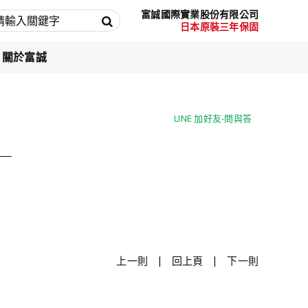
富誠國際實業股份有限公司
日本原裝三年保固
關於富誠
LINE 加好友-問與答
LINE 加好友-問與答
|
|
上一則
回上頁
下一則