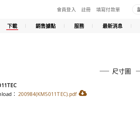
會員登入
註冊
填寫付款單
下載
銷售據點
服務
最新消息
尺寸圖
011TEC
nload：
200984(KM5011TEC).pdf