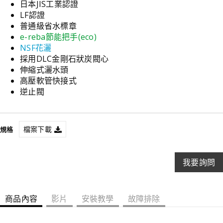
日本JIS工業認證
LF認證
普通級省水標章
e-reba節能把手(eco)
NSF花灑
採用DLC金剛石狀炭閥心
伸縮式灑水頭
高壓軟管快接式
逆止閥
檔案下載
我要詢問
商品內容
影片
安裝教學
故障排除